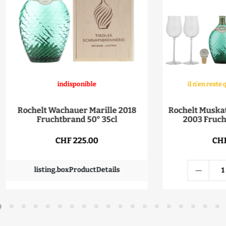
indisponible
il n'en rest
Rochelt Wachauer Marille 2018
Rochelt Muska
Fruchtbrand 50° 35cl
2003 Fruch
CHF 225.00
CHF
listing.boxProductDetails