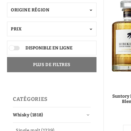
Mezcal
ORIGINE RÉGION
Moonshine
Canadian
Calvados
Vermouth
PRIX
Cocktail (prêt à servir)
DISPONIBLE EN LIGNE
Aquavite | Akvavit
PLUS DE FILTRES
Suntory 
CATÉGORIES
Blen
Whisky (1818)
Single malt (1239)