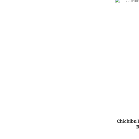
Chichibu I
B