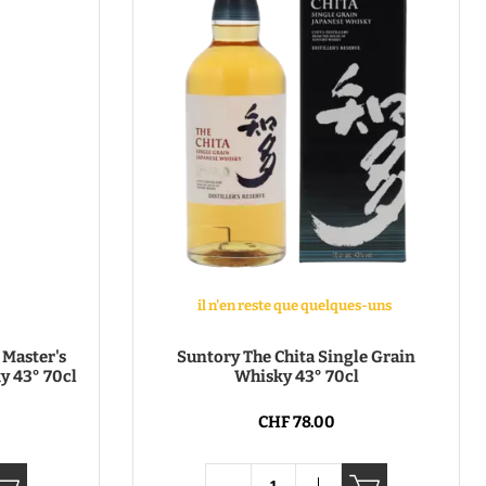
il n'en reste que quelques-uns
Master's
Suntory The Chita Single Grain
y 43° 70cl
Whisky 43° 70cl
CHF 78.00