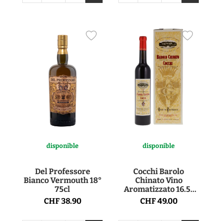
disponible
disponible
Del Professore
Cocchi Barolo
Bianco Vermouth 18°
Chinato Vino
75cl
Aromatizzato 16.5°
50cl
CHF 38.90
CHF 49.00