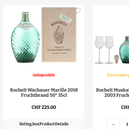
indisponible
il n'en rest
Rochelt Wachauer Marille 2018
Rochelt Muska
Fruchtbrand 50° 35cl
2003 Fruch
CHF 225.00
CHF
listing.boxProductDetails