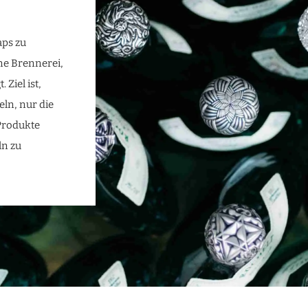
aps zu
ne Brennerei,
Ziel ist,
eln, nur die
 Produkte
ln zu