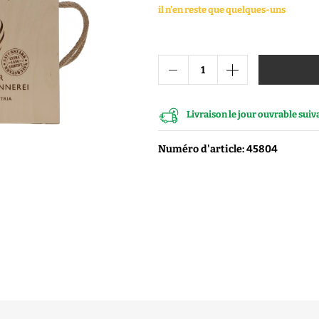
il n'en reste que quelques-uns
Vodka
Distillats de fruits
Distillats autres
Porto
Livraison le jour ouvrable sui
Numéro d'article: 45804