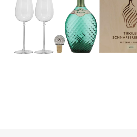
Mezcal
Moonshine
Canadian
Calvados
Vermouth
Cocktail (prêt à servir)
Aquavite | Akvavit