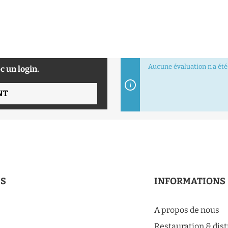
Aucune évaluation n'a été 
c un login.
NT
ES
INFORMATIONS
A propos de nous
Restauration & dis