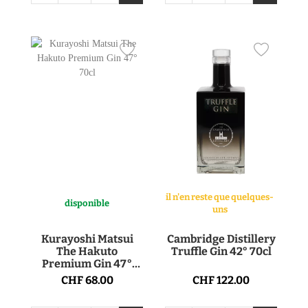
il n'en reste que quelques-
disponible
uns
Kurayoshi Matsui
Cambridge Distillery
The Hakuto
Truffle Gin 42° 70cl
Premium Gin 47°
70cl
CHF 68.00
CHF 122.00