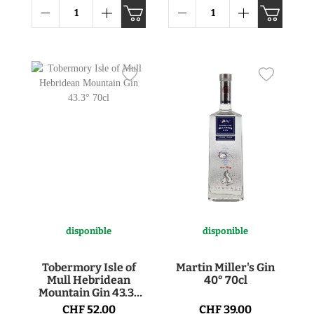
disponible
disponible
Tobermory Isle of
Martin Miller's Gin
Mull Hebridean
40° 70cl
Mountain Gin 43.3°
70cl
CHF 52.00
CHF 39.00