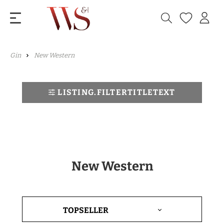
Gin
New Western
LISTING.FILTERTITLETEXT
New Western