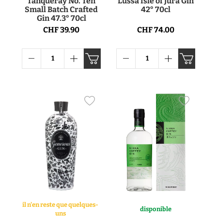
Tanqueray No. Ten
Lussa Isle of Jura Gin
Small Batch Crafted
42° 70cl
Gin 47.3° 70cl
CHF 39.90
CHF 74.00
il n'en reste que quelques-
disponible
uns