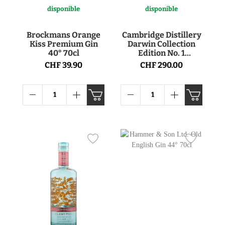
disponible
disponible
Brockmans Orange
Cambridge Distillery
Kiss Premium Gin
Darwin Collection
40° 70cl
Edition No. 1
Americas Herbarium
CHF 39.90
CHF 290.00
Gin 42° 70cl