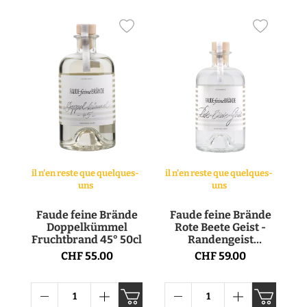
il n'en reste que quelques-
il n'en reste que quelques-
uns
uns
Faude feine Brände
Faude feine Brände
Doppelkümmel
Rote Beete Geist -
Fruchtbrand 45° 50cl
Randengeist
Fruchtbrand 40° 50cl
CHF 55.00
CHF 59.00