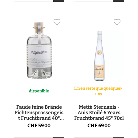
il n'en reste que quelques-
disponible
uns
Faude feine Brände
Metté Sternanis -
Fichtensprossengeis
Anis Etoilé 6 Years
t Fruchtbrand 40°
Fruchtbrand 45° 70cl
50cl
CHF 59.00
CHF 69.00