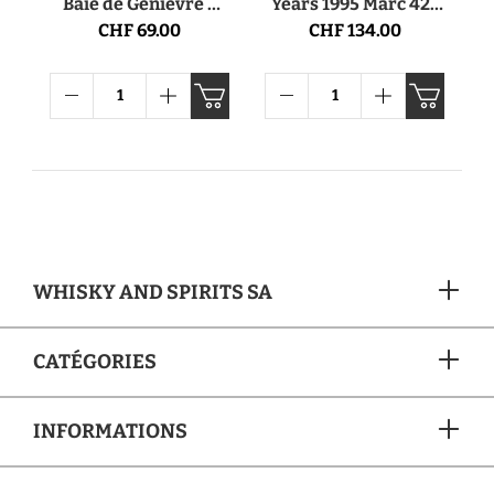
Baie de Genièvre 6
Years 1995 Marc 42°
Years Fruchtbrand
70cl
CHF 69.00
CHF 134.00
45° 70cl
WHISKY AND SPIRITS SA
CATÉGORIES
INFORMATIONS