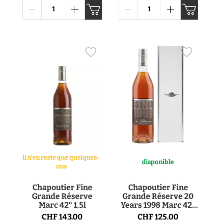
il n'en reste que quelques-
disponible
uns
Chapoutier Fine
Chapoutier Fine
Grande Réserve
Grande Réserve 20
Marc 42° 1.5l
Years 1998 Marc 42°
70cl
CHF 143.00
CHF 125.00