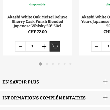
disponible
di
Akashi White Oak Meisei Deluxe
Akashi White O
Sherry Cask Finish Blended
Years Japanese
Japenese Whisky 50° 50cl
50
CHF 72.00
CHF
EN SAVOIR PLUS
INFORMATIONS COMPLÉMENTAIRES