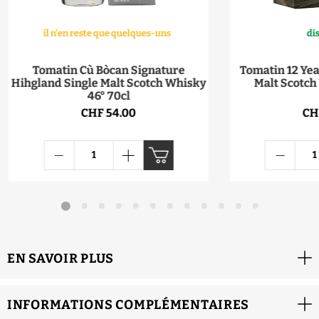
il n'en reste que quelques-uns
di
Tomatin Cù Bòcan Signature
Tomatin 12 Yea
Hihgland Single Malt Scotch Whisky
Malt Scotch
46° 70cl
CHF 54.00
CH
EN SAVOIR PLUS
INFORMATIONS COMPLÉMENTAIRES