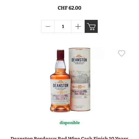
CHF 62.00
disponible
Deanston Bordeaux Red Wine Cask Finish 10 Years