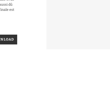
 aussi dû
finale est
WNLOAD