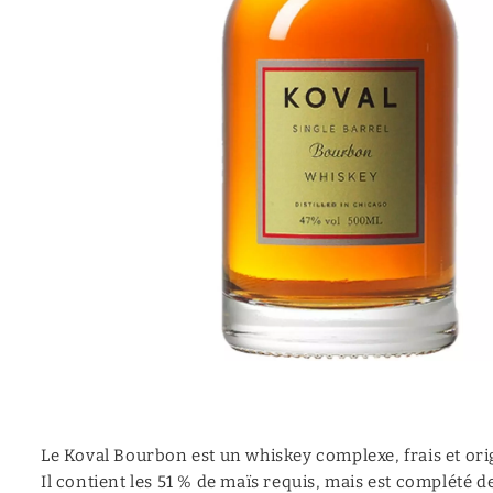
Mezcal
Moonshine
Canadian
Calvados
Vermouth
Cocktail (prêt à servir)
Aquavite | Akvavit
Le Koval Bourbon est un whiskey complexe, frais et ori
Il contient les 51 % de maïs requis, mais est complété 