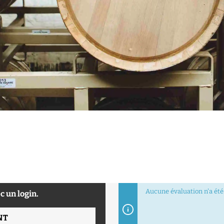
Aucune évaluation n'a été 
c un login.
NT