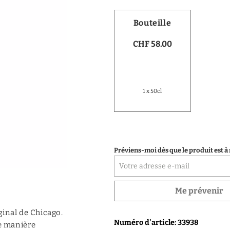
Vodka
Bouteille
Distillats de fruits
CHF 58.00
Distillats autres
Porto
1 x 50cl
Préviens-moi dès que le produit est à
Me prévenir
ginal de Chicago.
Numéro d'article: 33938
de manière