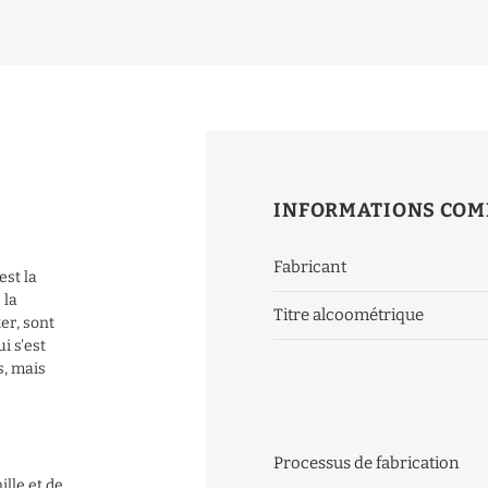
N
INFORMATIONS COM
Fabricant
est la
 la
Titre alcoométrique
er, sont
i s'est
s, mais
Processus de fabrication
ille et de