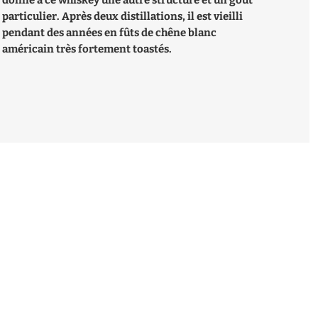
donne à ce whiskey une autre structure et un goût
particulier. Après deux distillations, il est vieilli
pendant des années en fûts de chêne blanc
américain très fortement toastés.