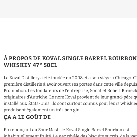
À PROPOS DE KOVAL SINGLE BARREL BOURBO
WHISKEY 47° 50CL
La Koval Distillery a été fondée en 2008 et a son siège à Chicago. C'
première distillerie à avoir ouvert ses portes dans cette ville depuis
Prohibition. Les fondateurs de l'entreprise, Sonat et Robert Birneck
originaires d'Autriche. Le nom Koval provient de leur grand-père qu
installé aux États-Unis. Ils sont surtout connus pour leurs whiskie
produisent également un très bon gin.
ÇA A LE GOÛT DE
En renonçant au Sour Mash, le Koval Single Barrel Bourbon est
inhabituellement fruité. Le nez révèle des biscuits sucrés, de la van