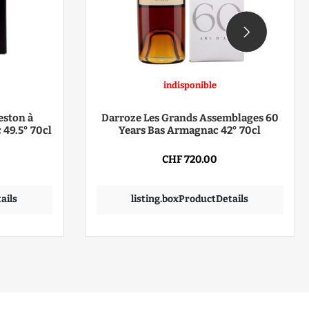
indisponible
eston à
Darroze Les Grands Assemblages 60
49.5° 70cl
Years Bas Armagnac 42° 70cl
CHF 720.00
ails
listing.boxProductDetails