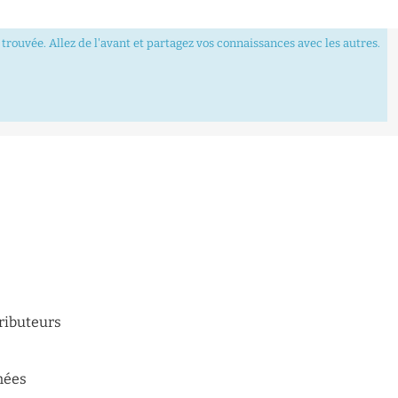
trouvée. Allez de l'avant et partagez vos connaissances avec les autres.
tributeurs
n
nées