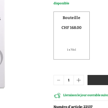
disponible
Vodka
Distillats de fruits
Bouteille
Distillats autres
CHF 168.00
Porto
1 x 70cl
Livraison le jour ouvrable sui
Numéro d'article: 22137