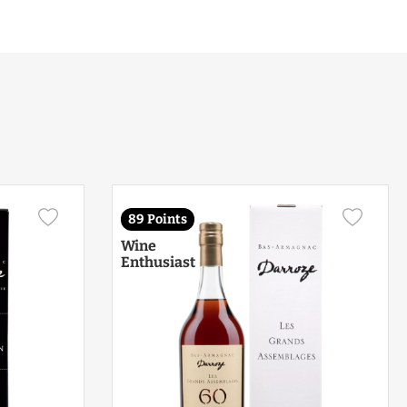
89 Points
Wine
Enthusiast