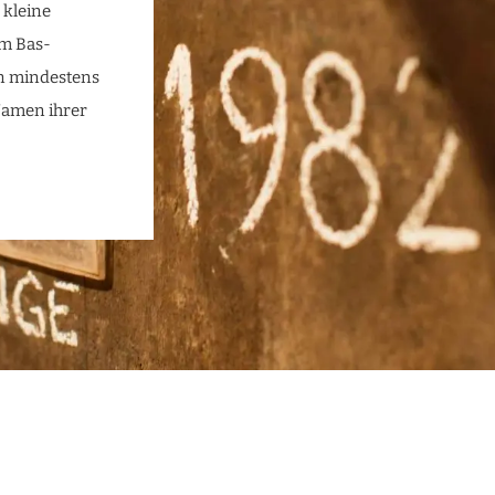
 kleine
im Bas-
n mindestens
Namen ihrer