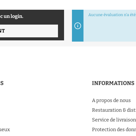
Aucune évaluation n'a été 
c un login.
NT
ES
INFORMATIONS
A propos de nous
Restauration & dis
Service de livraiso
tueux
Protection des don