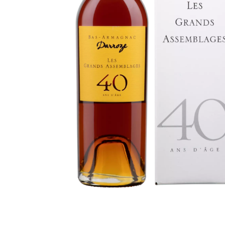
Mezcal
Moonshine
Canadian
Calvados
Vermouth
Cocktail (prêt à servir)
Aquavite | Akvavit