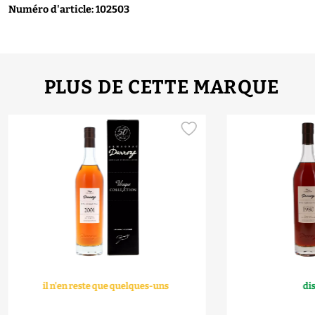
Numéro d'article: 102503
PLUS DE CETTE MARQUE
il n'en reste que quelques-uns
di