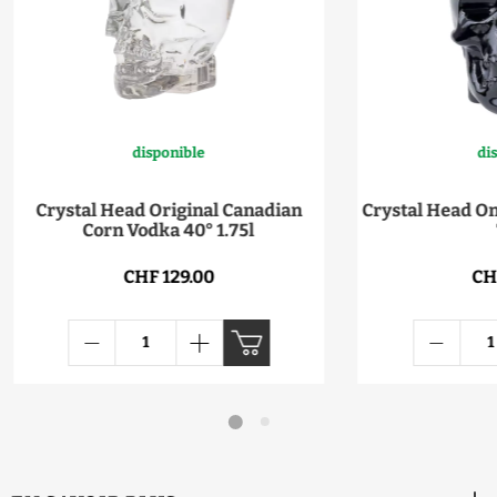
disponible
di
Crystal Head Original Canadian
Crystal Head O
Corn Vodka 40° 1.75l
CHF 129.00
CH