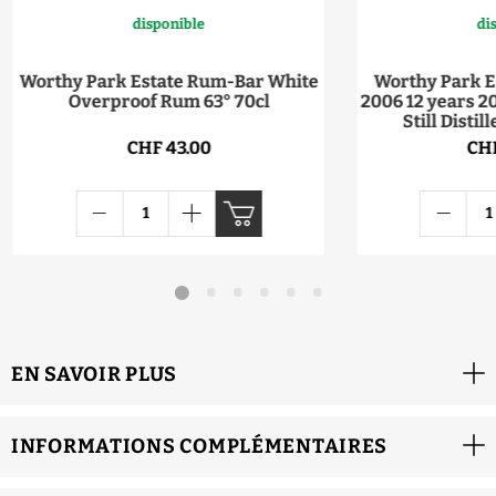
disponible
di
Worthy Park Estate Rum-Bar White
Worthy Park Es
Overproof Rum 63° 70cl
2006 12 years 2
Still Distil
CHF 43.00
CHF
EN SAVOIR PLUS
INFORMATIONS COMPLÉMENTAIRES