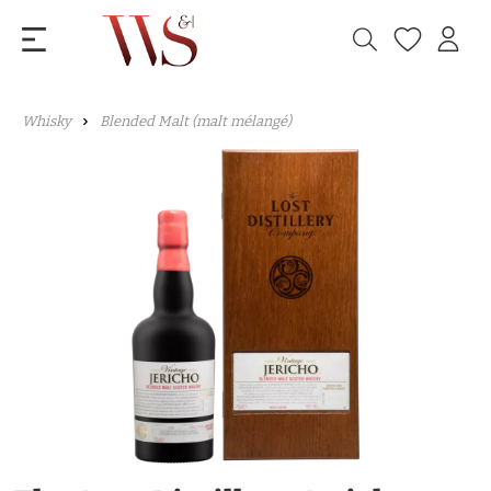
Whisky
Blended Malt (malt mélangé)