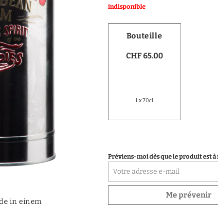
indisponible
Vodka
Distillats de fruits
Bouteille
Distillats autres
CHF 65.00
Porto
1 x 70cl
Préviens-moi dès que le produit est à
Me prévenir
de in einem