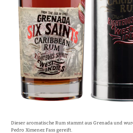
Mezcal
Moonshine
Canadian
Calvados
Vermouth
Cocktail (prêt à servir)
Aquavite | Akvavit
Dieser aromatische Rum stammt aus Grenada und wur
Pedro Ximenez Fass gereift.