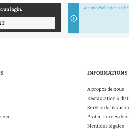
Aucune évaluation n'a été 
c un login.
NT
ES
INFORMATIONS
A propos de nous
Restauration & dis
Service de livraiso
tueux
Protection des don
Mentions légales