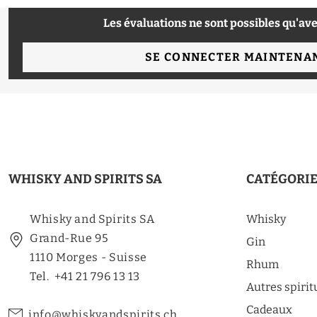
Les évaluations ne sont possibles qu'ave
SE CONNECTER MAINTENA
WHISKY AND SPIRITS SA
CATÉGORI
Whisky and Spirits SA
Whisky
Grand-Rue 95
Gin
1110 Morges - Suisse
Rhum
Tel. +41 21 796 13 13
Autres spiri
Cadeaux
info@whiskyandspirits.ch