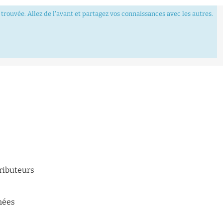
trouvée. Allez de l'avant et partagez vos connaissances avec les autres.
tributeurs
n
nées