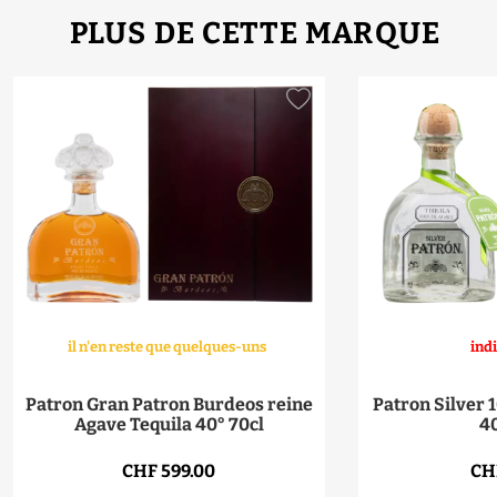
PLUS DE CETTE MARQUE
il n'en reste que quelques-uns
ind
Patron Gran Patron Burdeos reine
Patron Silver 
Agave Tequila 40° 70cl
40
CHF 599.00
CH