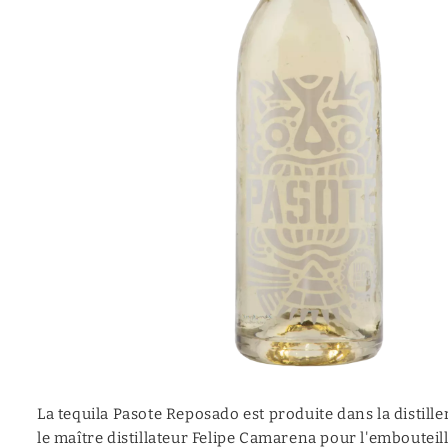
Mezcal
Moonshine
Canadian
Calvados
Vermouth
Cocktail (prêt à servir)
Aquavite | Akvavit
La tequila Pasote Reposado est produite dans la distiller
le maître distillateur Felipe Camarena pour l'embouteil