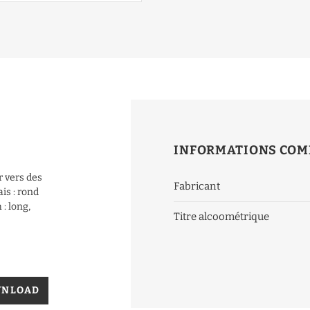
INFORMATIONS COM
r vers des
Fabricant
is : rond
 : long,
Titre alcoométrique
WNLOAD