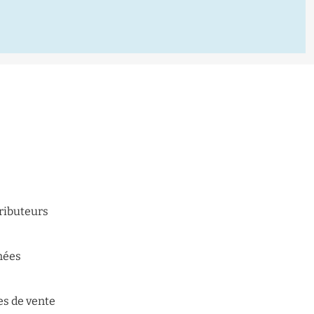
tributeurs
n
nées
es de vente