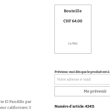
Vodka
Bouteille
Distillats de fruits
CHF 64.00
Distillats autres
Porto
1 x 70cl
Préviens-moi dès que le produit est à
Me prévenir
ie El Pandillo par
Numéro d'article: 42411
leur californien 3