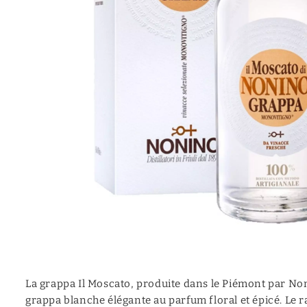
Mezcal
Moonshine
Canadian
Calvados
Vermouth
Cocktail (prêt à servir)
Aquavite | Akvavit
La grappa Il Moscato, produite dans le Piémont par No
grappa blanche élégante au parfum floral et épicé. Le 