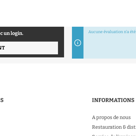
Aucune évaluation n'a été 
c un login.
NT
ES
INFORMATIONS
A propos de nous
Restauration & dis