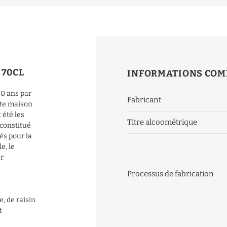
 70CL
INFORMATIONS COM
20 ans par
Fabricant
tte maison
 été les
Titre alcoométrique
constitué
ès pour la
e, le
er
Processus de fabrication
, de raisin
t