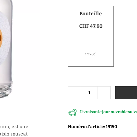
Vodka
Bouteille
Distillats de fruits
CHF 47.90
Distillats autres
Porto
1 x 70cl
Livraison le jour ouvrable sui
nino, est une
Numéro d'article: 19150
raisin muscat