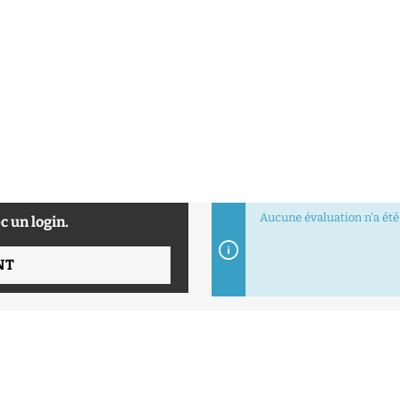
Aucune évaluation n'a été 
c un login.
NT