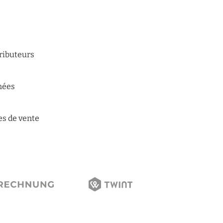
tributeurs
n
nées
es de vente