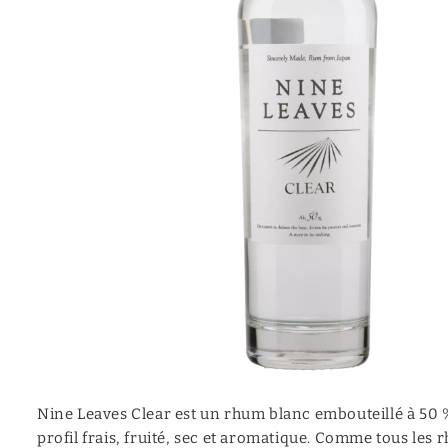
Mezcal
Moonshine
Canadian
Calvados
Vermouth
Cocktail (prêt à servir)
Aquavite | Akvavit
Nine Leaves Clear est un rhum blanc embouteillé à 50 %,
profil frais, fruité, sec et aromatique. Comme tous les