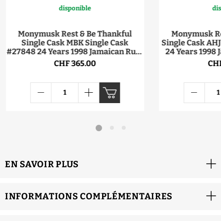
disponible
di
Monymusk Rest & Be Thankful
Monymusk Re
Single Cask MBK Single Cask
Single Cask AHJ
#27848 24 Years 1998 Jamaican Rum
24 Years 1998
2023 53.8° 70cl
5
CHF 365.00
CHF
EN SAVOIR PLUS
INFORMATIONS COMPLÉMENTAIRES