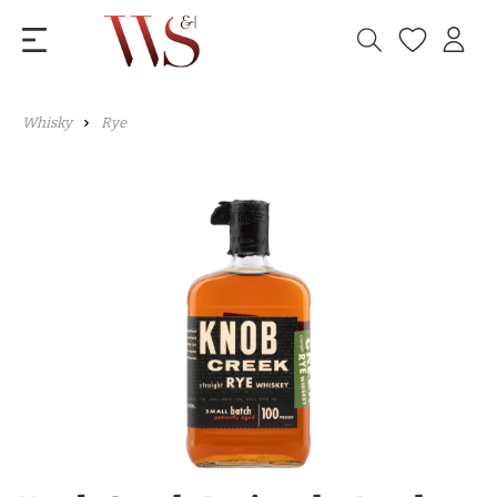
Whisky
Rye