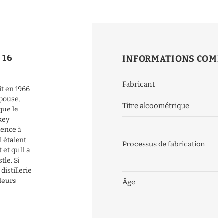
 16
INFORMATIONS COM
Fabricant
it en 1966
épouse,
Titre alcoométrique
que le
key
mencé à
i étaient
Processus de fabrication
et qu'il a
le. Si
istillerie
 leurs
Âge