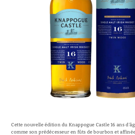
Mezcal
Moonshine
Canadian
Calvados
Vermouth
Cocktail (prêt à servir)
Aquavite | Akvavit
Cette nouvelle édition du Knappogue Castle 16 ans d'âge 
comme son prédécesseur en fûts de bourbon et affinée