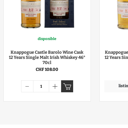
disponible
Knappogue Castle Barolo Wine Cask
Knappogue 
12 Years Single Malt Irish Whiskey 46°
12 Years Si
70cl
CHF 108.00
list