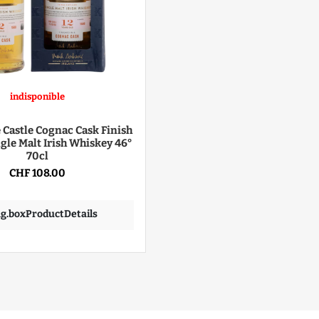
indisponible
Castle Cognac Cask Finish
ngle Malt Irish Whiskey 46°
70cl
CHF 108.00
ing.boxProductDetails