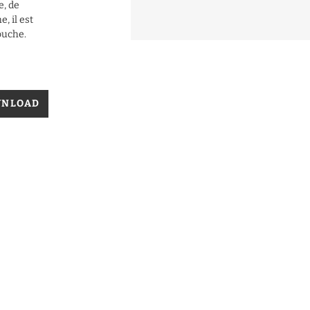
e, de
, il est
ouche.
WNLOAD