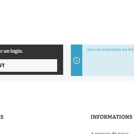
Aucune évaluation n'a été 
c un login.
NT
ES
INFORMATIONS
A propos de nous