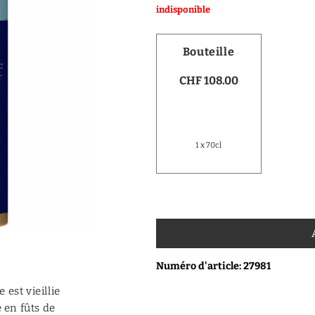
indisponible
Vodka
Distillats de fruits
Bouteille
Distillats autres
CHF 108.00
Porto
1 x 70cl
Numéro d'article: 27981
est vieillie
 en fûts de