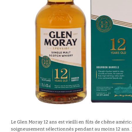
Mezcal
Moonshine
Canadian
Calvados
Vermouth
Cocktail (prêt à servir)
Aquavite | Akvavit
Le Glen Moray 12 ans est vieilli en fûts de chêne améric
soigneusement sélectionnés pendant au moins 12 ans. L