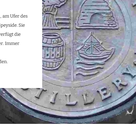
, am Ufer des
peyside. Sie
erfügt die
ter. Immer
den.