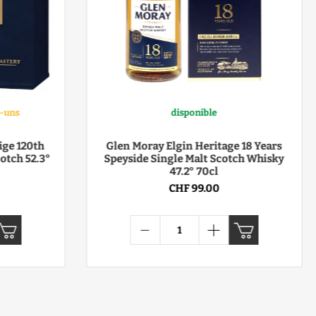
s-uns
disponible
ige 120th
Glen Moray Elgin Heritage 18 Years
 52.3°
Speyside Single Malt Scotch Whisky
47.2° 70cl
CHF 99.00