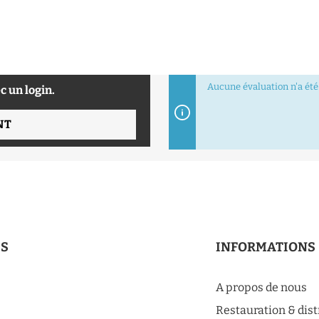
Aucune évaluation n'a été 
c un login.
NT
ES
INFORMATIONS
A propos de nous
Restauration & dis