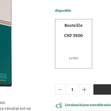
Vodka
disponible
Distillats de fruits
Distillats autres
Bouteille
Porto
CHF 39.00
1 x 70cl
ain
Livraison le jour ouvrable sui
e résultat est un