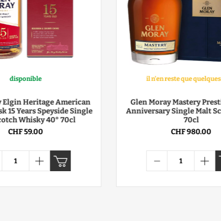
disponible
il n'en reste que quelque
 Elgin Heritage American
Glen Moray Mastery Prest
sk 15 Years Speyside Single
Anniversary Single Malt Scotch
cotch Whisky 40° 70cl
70cl
CHF 59.00
CHF 980.00