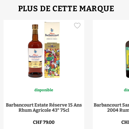
PLUS DE CETTE MARQUE
disponible
di
Barbancourt Estate Réserve 15 Ans
Barbancourt Sam
Rhum Agricole 43° 75cl
2004 Rum 
CHF 79.00
CHF