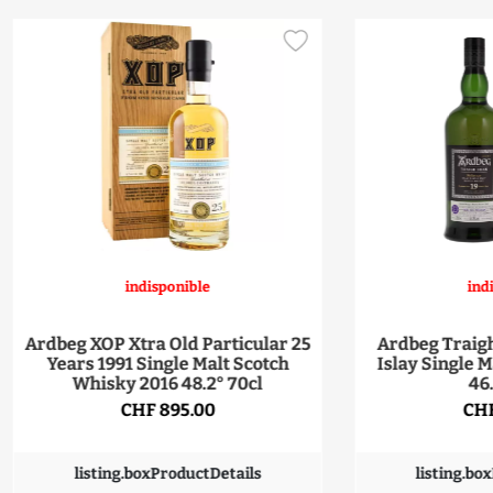
indisponible
ind
Ardbeg XOP Xtra Old Particular 25
Ardbeg Traigh
Years 1991 Single Malt Scotch
Islay Single 
Whisky 2016 48.2° 70cl
46
CHF 895.00
CHF
listing.boxProductDetails
listing.bo