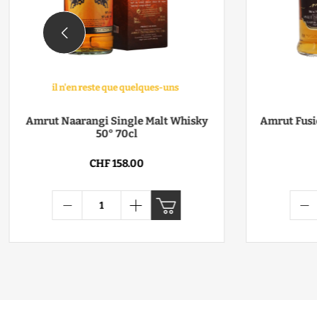
il n'en reste que quelques-uns
Amrut Naarangi Single Malt Whisky
Amrut Fusi
50° 70cl
CHF 158.00