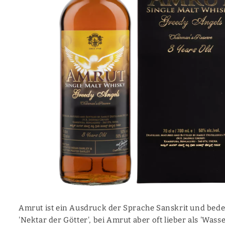
Mezcal
Moonshine
Canadian
Calvados
Vermouth
Cocktail (prêt à servir)
Aquavite | Akvavit
Amrut ist ein Ausdruck der Sprache Sanskrit und bedeu
'Nektar der Götter', bei Amrut aber oft lieber als 'Wass