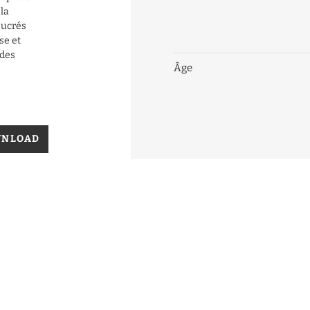
la
sucrés
se et
 des
Âge
WNLOAD