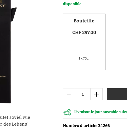
disponible
Vodka
Distillats de fruits
Bouteille
Distillats autres
CHF 297.00
Porto
1 x 70cl
Livraison le jour ouvrable sui
tet soviel wie
er des Lebens'
Numéro d'article: 34266