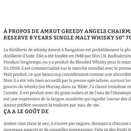
À PROPOS DE AMRUT GREEDY ANGELS CHAIR
RESERVE 8 YEARS SINGLE MALT WHISKY 50° 7
La distillerie de whisky Amrut à Bangalore est probablement la plu
distillerie d'Inde. Elle a été fondée en 1948 par Shri J.N. Radhakrish
Pendant longtemps, on y a produit du Blended Whisky pour le marc
En 2004, il est commercialisé sur le marché mondial avec le premi
Malt produit, ce que beaucoup considéraient comme une absurdité 
Mais il a été très bien accueilli par la presse spécialisée, surtout lo
gourou du whisky Jim Murray, dans sa 'Bible', l'a classé troisième m
l'année. Il est produit avec du grain indien et de l'eau de l'Himalay
est une expression de la langue sanskrite qui signifie 'nectar des d
Amrut préfère souvent la traduire par 'eau-de-vie'.
ÇA A LE GOÛT DE
Ambre clair.Dans le nez, il s'ouvre par vagues, donnant à chacune 
nouveaux aspects et de nouvelles impressions. Cela va des fruits 