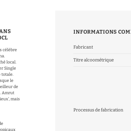
MANS
INFORMATIONS COM
0CL
Fabricant
s célèbre
na.
Titre alcoométrique
hé local.
er Single
totale.
rsque le
eilleur de
a. Amrut
ieux', mais
Processus de fabrication
de
tropicaux