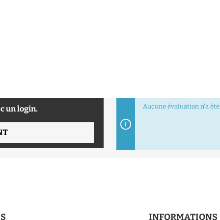
Aucune évaluation n'a été 
c un login.
NT
ES
INFORMATIONS