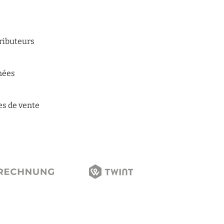
tributeurs
n
nées
es de vente