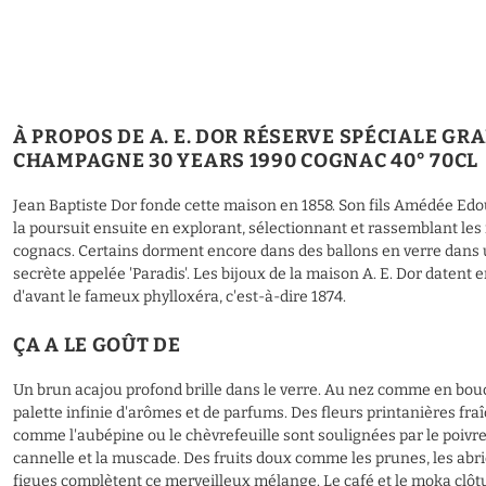
À PROPOS DE A. E. DOR RÉSERVE SPÉCIALE GR
CHAMPAGNE 30 YEARS 1990 COGNAC 40° 70CL
Jean Baptiste Dor fonde cette maison en 1858. Son fils Amédée Ed
la poursuit ensuite en explorant, sélectionnant et rassemblant les
cognacs. Certains dorment encore dans des ballons en verre dans
secrète appelée 'Paradis'. Les bijoux de la maison A. E. Dor datent 
d'avant le fameux phylloxéra, c'est-à-dire 1874.
ÇA A LE GOÛT DE
Un brun acajou profond brille dans le verre. Au nez comme en bou
palette infinie d'arômes et de parfums. Des fleurs printanières fra
comme l'aubépine ou le chèvrefeuille sont soulignées par le poivre 
cannelle et la muscade. Des fruits doux comme les prunes, les abric
figues complètent ce merveilleux mélange. Le café et le moka clôt