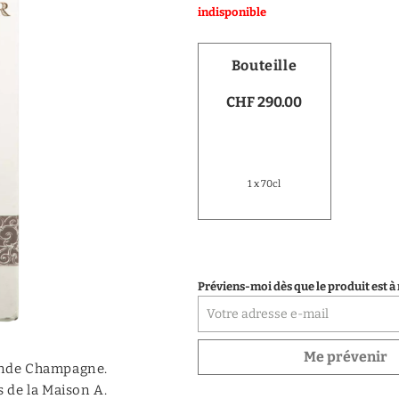
indisponible
Vodka
Distillats de fruits
Bouteille
Distillats autres
CHF 290.00
Porto
1 x 70cl
Préviens-moi dès que le produit est à
Me prévenir
ande Champagne.
s de la Maison A.