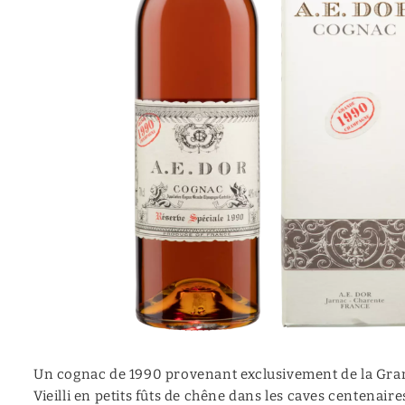
Mezcal
Moonshine
Canadian
Calvados
Vermouth
Cocktail (prêt à servir)
Aquavite | Akvavit
Un cognac de 1990 provenant exclusivement de la Gr
Vieilli en petits fûts de chêne dans les caves centenaire