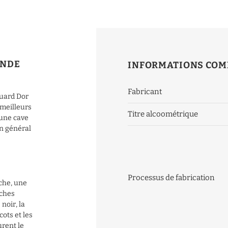
ANDE
INFORMATIONS COM
Fabricant
ouard Dor
 meilleurs
Titre alcoométrique
 une cave
en général
Processus de fabrication
che, une
îches
noir, la
ots et les
urent le