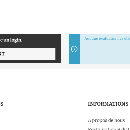
Aucune évaluation n'a été 
c un login.
NT
ES
INFORMATIONS
A propos de nous
Restauration & dis