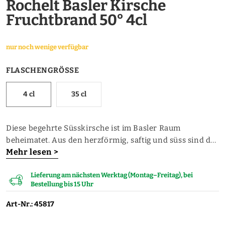
Rochelt Basler Kirsche
Fruchtbrand 50° 4cl
nur noch wenige verfügbar
FLASCHENGRÖSSE
4 cl
35 cl
Diese begehrte Süsskirsche ist im Basler Raum
beheimatet. Aus den herzförmig, saftig und süss sind d...
Mehr lesen >
Lieferung am nächsten Werktag (Montag–Freitag), bei
Bestellung bis 15 Uhr
Art-Nr.: 45817