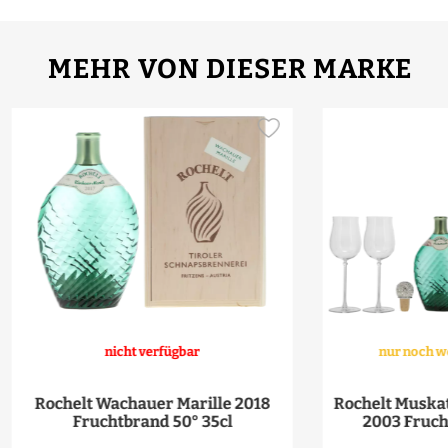
MEHR VON DIESER MARKE
nicht verfügbar
nur noch w
Rochelt Wachauer Marille 2018
Rochelt Muska
Fruchtbrand 50° 35cl
2003 Fruch