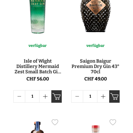
verfügbar
verfügbar
Isle of Wight
Saigon Baigur
Distillery Mermaid
Premium Dry Gin 43°
Zest Small Batch Gin
70cl
40° 70cl
CHF 56.00
CHF 49.00