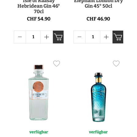
Isle of Raasay
Elephant London Dry
Hebridean Gin 46°
Gin 45° 50cl
70cl
CHF 54.90
CHF 46.90
verfügbar
verfügbar