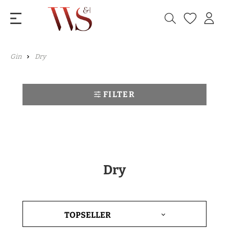
Gin
Dry
FILTER
Dry