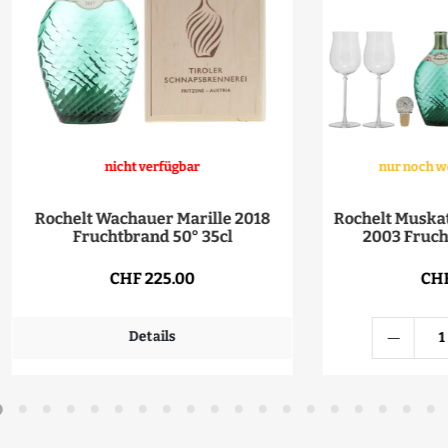
nicht verfügbar
nur noch w
Rochelt Wachauer Marille 2018
Rochelt Muska
Fruchtbrand 50° 35cl
2003 Fruch
CHF 225.00
CHF
Details