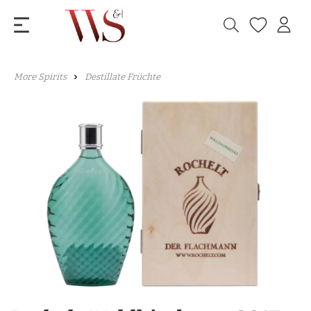
More Spirits
Destillate Früchte