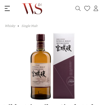
Whisky
Single Malt