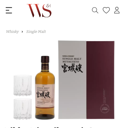
Whisky
Single Malt