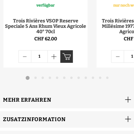
verfügbar
nur noch w
Trois Rivières VSOP Reserve
Trois Rivières
Speciale 5 Ans Rhum Vieux Agricole
Millésime 197
40° 70cl
Agrico
CHF 62.00
CHF 
MEHR ERFAHREN
ZUSATZINFORMATION