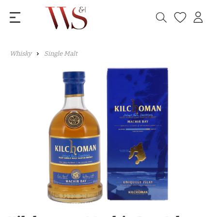
Whisky
Single Malt