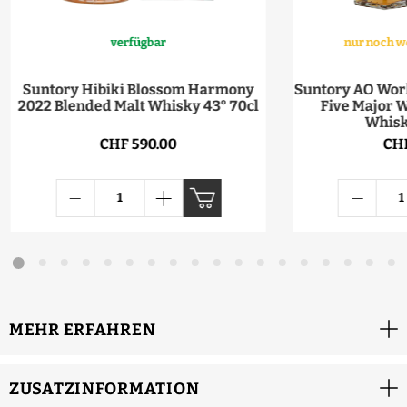
verfügbar
nur noch w
Suntory Hibiki Blossom Harmony
Suntory AO Worl
2022 Blended Malt Whisky 43° 70cl
Five Major 
Whisk
CHF 590.00
CHF
MEHR ERFAHREN
ZUSATZINFORMATION