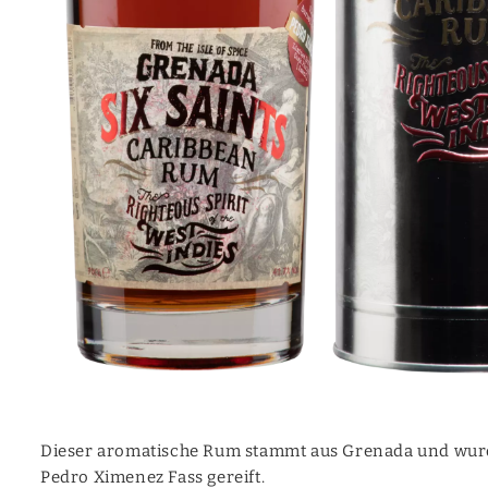
Moonshine
Mezcal
Canadian
Calvados
Wermut
Ready-to-Drink | Cocktails
Aquavite | Akvavit
Dieser aromatische Rum stammt aus Grenada und wur
Pedro Ximenez Fass gereift.