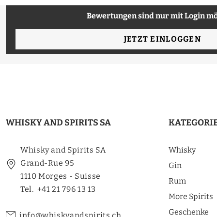
Bewertungen sind nur mit Login mö
JETZT EINLOGGEN
WHISKY AND SPIRITS SA
KATEGORI
Whisky and Spirits SA
Whisky
Grand-Rue 95
Gin
1110 Morges - Suisse
Rum
Tel. +41 21 796 13 13
More Spirits
Geschenke
info@whiskyandspirits.ch