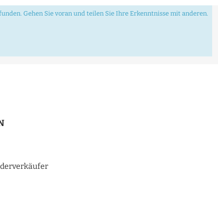
unden. Gehen Sie voran und teilen Sie Ihre Erkenntnisse mit anderen.
N
derverkäufer