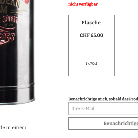
nicht verfügbar
Vodka
Destillate Früchte
Flasche
Destillate Andere
CHF 65.00
Portwein
1 x 70cl
Benachrichtige mich, sobald das Produ
Benachrichtig
de in einem