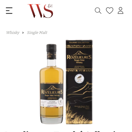
Whisky
Single Malt