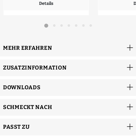
Details
D
MEHR ERFAHREN
ZUSATZINFORMATION
DOWNLOADS
SCHMECKT NACH
PASST ZU