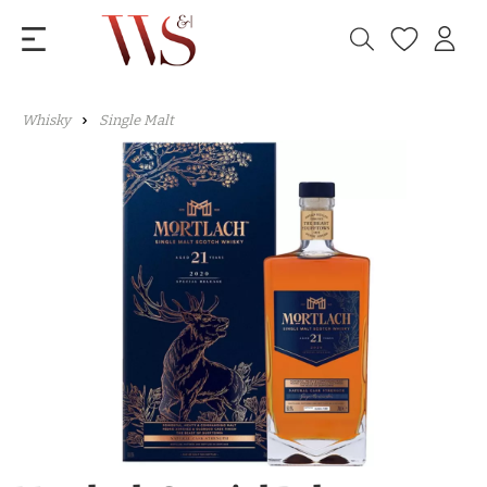
Whisky
Single Malt