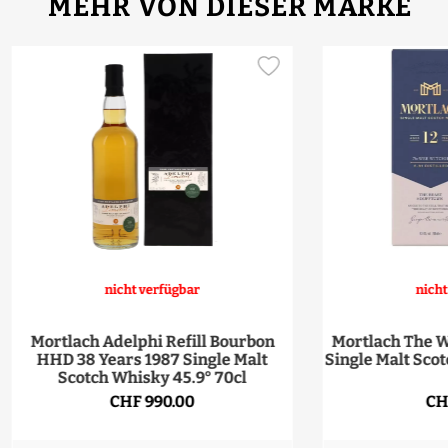
MEHR VON DIESER MARKE
nicht verfügbar
nicht
Mortlach Adelphi Refill Bourbon
Mortlach The W
HHD 38 Years 1987 Single Malt
Single Malt Scot
Scotch Whisky 45.9° 70cl
CHF 990.00
CH