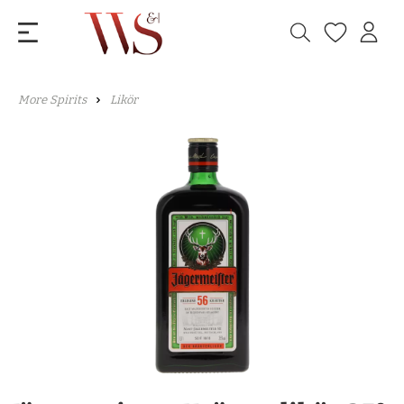
More Spirits
Likör