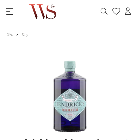
Gin
Dry