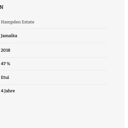
ON
Hampden Estate
Jamaika
2018
47 %
Etui
4 Jahre