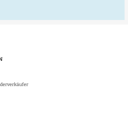
N
derverkäufer