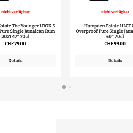
nicht verfügbar
nicht verfügbar
state The Younger LROK 5
Hampden Estate HLCF C
 Pure Single Jamaican Rum
Overproof Pure Single Ja
2021 47° 70cl
60° 70cl
CHF 79.00
CHF 99.00
Details
Details