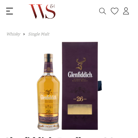
Whisky
Single Malt