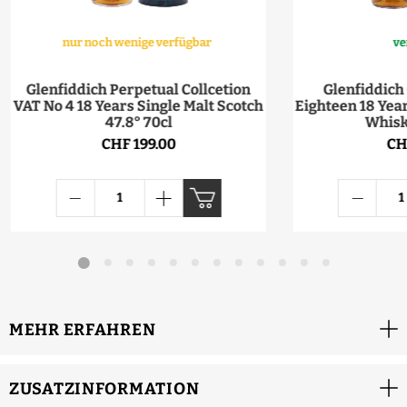
nur noch wenige verfügbar
ve
Glenfiddich Perpetual Collcetion
Glenfiddich
VAT No 4 18 Years Single Malt Scotch
Eighteen 18 Year
47.8° 70cl
Whisk
CHF 199.00
CH
MEHR ERFAHREN
ZUSATZINFORMATION