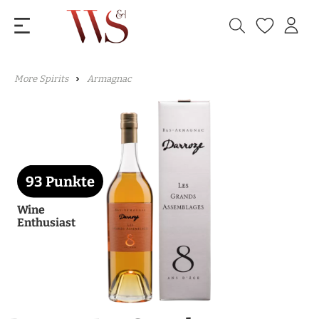
More Spirits
Armagnac
93 Punkte
Wine
Enthusiast