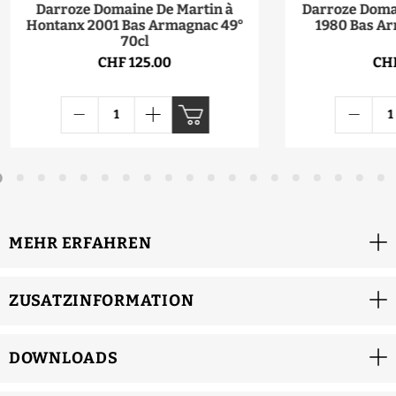
Darroze Domaine De Martin à
Darroze Domai
Hontanx 2001 Bas Armagnac 49°
1980 Bas Ar
70cl
CHF 125.00
CHF
MEHR ERFAHREN
ZUSATZINFORMATION
DOWNLOADS