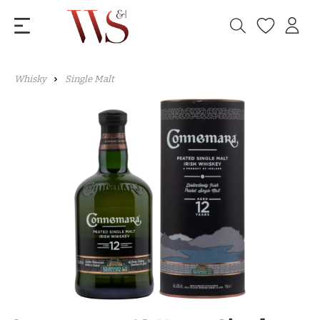
Whisky
Single Malt