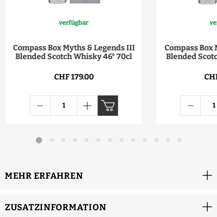
verfügbar
ve
Compass Box Myths & Legends III
Compass Box M
Blended Scotch Whisky 46° 70cl
Blended Scotc
CHF 179.00
CHF
MEHR ERFAHREN
ZUSATZINFORMATION