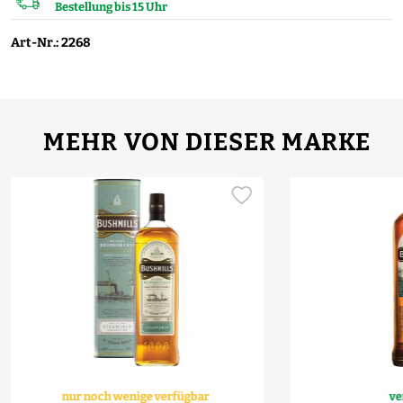
Bestellung bis 15 Uhr
Art-Nr.: 2268
MEHR VON DIESER MARKE
nur noch wenige verfügbar
ve