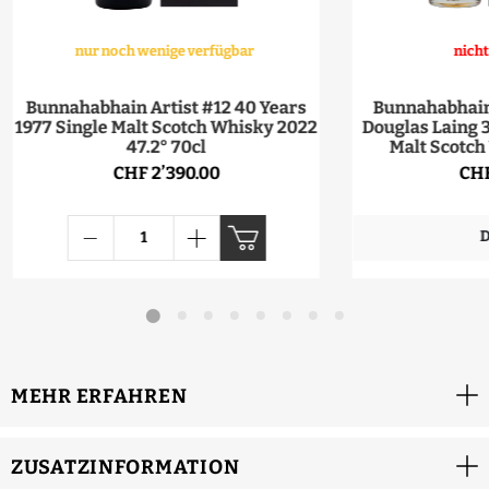
nur noch wenige verfügbar
nicht
Bunnahabhain Artist #12 40 Years
Bunnahabhain
1977 Single Malt Scotch Whisky 2022
Douglas Laing 3
47.2° 70cl
Malt Scotch
CHF 2’390.00
CHF
D
MEHR ERFAHREN
ZUSATZINFORMATION