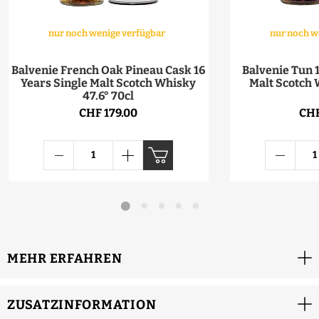
nur noch wenige verfügbar
nur noch w
Balvenie French Oak Pineau Cask 16
Balvenie Tun 1
Years Single Malt Scotch Whisky
Malt Scotch 
47.6° 70cl
CHF 179.00
CHF
MEHR ERFAHREN
ZUSATZINFORMATION