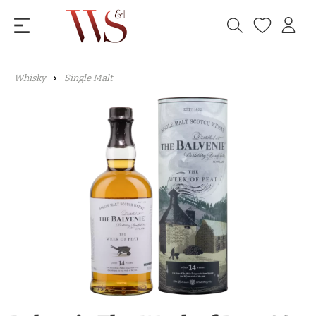
Whisky
Single Malt